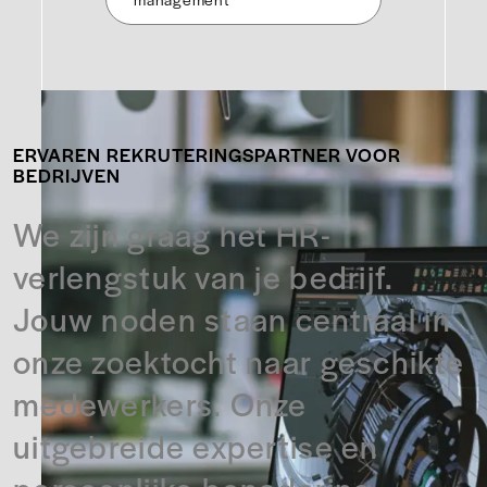
ERVAREN REKRUTERINGSPARTNER VOOR
BEDRIJVEN
We zijn graag het HR-
verlengstuk van je bedrijf.
Jouw noden staan centraal in
onze zoektocht naar geschikte
medewerkers. Onze
uitgebreide expertise en