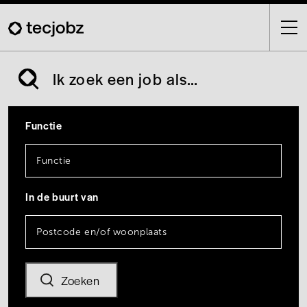
Skip
to
main
content
Ik zoek een job als…
Functie
In de buurt van
Zoeken