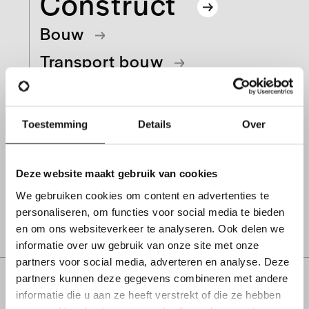
Construct
Bouw
Transport bouw
Engineering
Toestemming
Details
Over
Bent u op zoek naar:
Technieker HVAC
Chauffeur CE
Monteur
Elektricien
Magazijnier
Deze website maakt gebruik van cookies
We gebruiken cookies om content en advertenties te
personaliseren, om functies voor social media te bieden
Alle construct vacatures
en om ons websiteverkeer te analyseren. Ook delen we
informatie over uw gebruik van onze site met onze
partners voor social media, adverteren en analyse. Deze
partners kunnen deze gegevens combineren met andere
informatie die u aan ze heeft verstrekt of die ze hebben