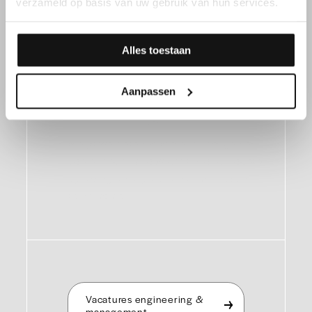
verzameld op basis van uw gebruik van hun services.
Alles toestaan
Ingenieur of
manager?
Aanpassen
We presenteren jobs die je uitdagen en
boeien tegelijk, jobs waarin jouw hogere
opleiding en expertise helemaal tot hun
recht komen.
Vacatures engineering &
management