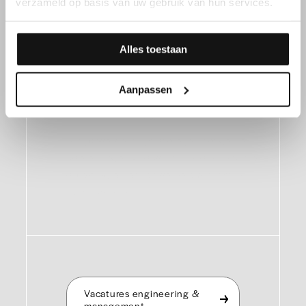
verzameld op basis van uw gebruik van hun services.
Alles toestaan
Ingenieur of
manager?
Aanpassen
We presenteren jobs die je uitdagen en
boeien tegelijk, jobs waarin jouw hogere
opleiding en expertise helemaal tot hun
recht komen.
Vacatures engineering &
management