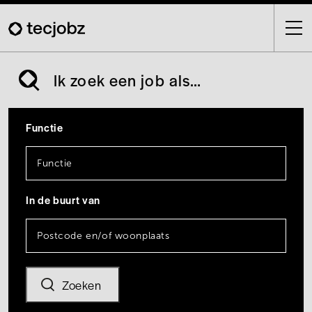
Skip
to
main
content
Ik zoek een job als…
Functie
In de buurt van
Zoeken