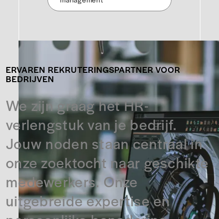
ERVAREN REKRUTERINGSPARTNER VOOR
BEDRIJVEN
We zijn graag het HR-
verlengstuk van je bedrijf.
Jouw noden staan centraal in
onze zoektocht naar geschikte
medewerkers. Onze
uitgebreide expertise en