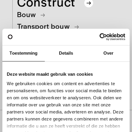
Construct
Bouw
Transport bouw
Engineering
Toestemming
Details
Over
Bent u op zoek naar:
Technieker HVAC
Chauffeur CE
Monteur
Elektricien
Magazijnier
Deze website maakt gebruik van cookies
We gebruiken cookies om content en advertenties te
personaliseren, om functies voor social media te bieden
Alle construct vacatures
en om ons websiteverkeer te analyseren. Ook delen we
informatie over uw gebruik van onze site met onze
partners voor social media, adverteren en analyse. Deze
partners kunnen deze gegevens combineren met andere
informatie die u aan ze heeft verstrekt of die ze hebben