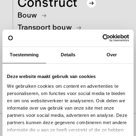
Construct
Bouw
Transport bouw
Engineering
Toestemming
Details
Over
Bent u op zoek naar:
Technieker HVAC
Chauffeur CE
Monteur
Elektricien
Magazijnier
Deze website maakt gebruik van cookies
We gebruiken cookies om content en advertenties te
personaliseren, om functies voor social media te bieden
Alle construct vacatures
en om ons websiteverkeer te analyseren. Ook delen we
informatie over uw gebruik van onze site met onze
partners voor social media, adverteren en analyse. Deze
partners kunnen deze gegevens combineren met andere
informatie die u aan ze heeft verstrekt of die ze hebben