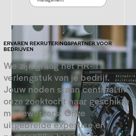
ERVAREN REKRUTERINGSPARTNER VOOR
BEDRIJVEN
We zijn graag het HR-
verlengstuk van je bedrijf.
Jouw noden staan centraal in
onze zoektocht naar geschikte
medewerkers. Onze
uitgebreide expertise en