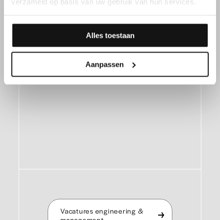
verzameld op basis van uw gebruik van hun services.
Alles toestaan
Ingenieur of
manager?
Aanpassen
We presenteren jobs die je uitdagen en
boeien tegelijk, jobs waarin jouw hogere
opleiding en expertise helemaal tot hun
recht komen.
Vacatures engineering &
management