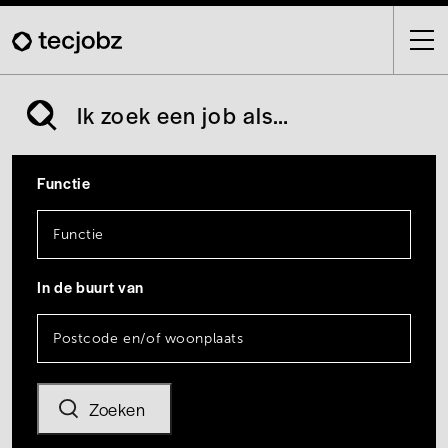
Skip
to
main
content
Ik zoek een job als…
Functie
In de buurt van
Zoeken