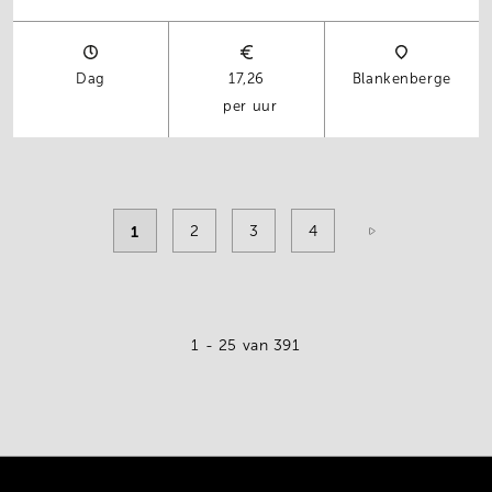
Dag
17,26
Blankenberge
per uur
Pagination
Current
1
Pagina
2
Pagina
3
Pagina
4
page
1 - 25
van 391