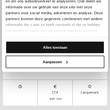
Chauffeur CE Baché Volle
en om ons websiteverkeer te analyseren. Ook delen we
Vrachten | Benelux & Frankrijk
informatie over uw gebruik van onze site met onze
partners voor social media, adverteren en analyse. Deze
partners kunnen deze gegevens combineren met andere
informatie die u aan ze heeft verstrekt of die ze hebben
verzameld op basis van uw gebruik van hun services.
Dag
17,2665
Denderleeuw
per uur
Alles toestaan
Chauffeur CE in
Aanpassen
landbouwsector
17,4
Langemark
per uur