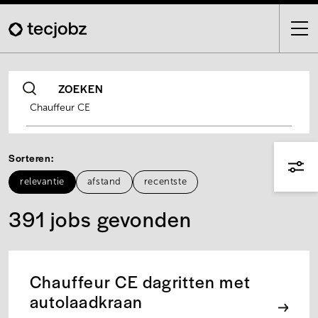
Skip
to
main
content
ZOEKEN
Sorteren
relevantie
afstand
recentste
391 jobs gevonden
Chauffeur CE dagritten met
autolaadkraan