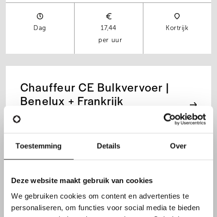
Dag
17,44
Kortrijk
per uur
Chauffeur CE Bulkvervoer |
Benelux + Frankrijk
Toestemming
Details
Over
Dag
17,2665
Aalst
17,446
per uur
Deze website maakt gebruik van cookies
We gebruiken cookies om content en advertenties te
personaliseren, om functies voor social media te bieden