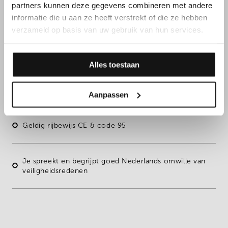
partners kunnen deze gegevens combineren met andere
informatie die u aan ze heeft verstrekt of die ze hebben
Daarnaast overtuig je met
verzameld op basis van uw gebruik van hun services.
jouw kennen & kunnen
Alles toestaan
Voeling met de landbouwsector is een groot pluspunt
Aanpassen
Geldig rijbewijs CE & code 95
Je spreekt en begrijpt goed Nederlands omwille van
veiligheidsredenen