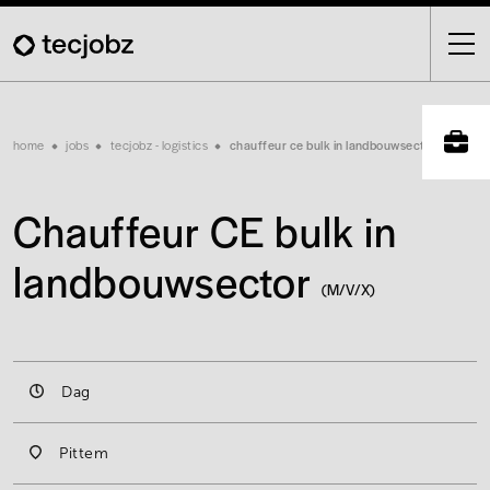
Skip
to
main
content
Breadcrumb
home
jobs
tecjobz - logistics
chauffeur ce bulk in landbouwsector
Chauffeur CE bulk in
landbouwsector
(M/V/X)
Dag
Pittem