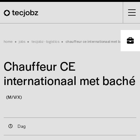
Skip
to
main
content
Breadcrumb
home
jobs
tecjobz - logistics
chauffeur ce internationaal met baché
Chauffeur CE
internationaal met baché
(M/V/X)
Dag