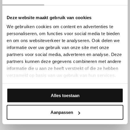
FUNCTIEVEREISTEN
Deze website maakt gebruik van cookies
We gebruiken cookies om content en advertenties te
Daarnaast overtuig je met
personaliseren, om functies voor social media te bieden
en om ons websiteverkeer te analyseren. Ook delen we
jouw kennen & kunnen
informatie over uw gebruik van onze site met onze
partners voor social media, adverteren en analyse. Deze
partners kunnen deze gegevens combineren met andere
informatie die u aan ze heeft verstrekt of die ze hebben
Geldig rijbewijs CE & code 95
verzameld op basis van uw gebruik van hun services.
Overnachten in de vrachtwagen is geen probleem
voor jou
Alles toestaan
Aanpassen
Je bent
Nederlandstalig
of
Franstalig
, dit omwille van
de interne communicatie