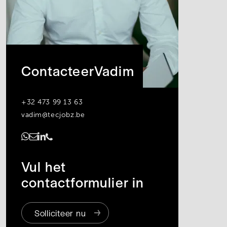
Contacteer
Vadim
+32 473 99 13 63
vadim@tecjobz.be
https://www.linkedin.com/in/vadim-vanneste/
Vul het
contactformulier in
Solliciteer nu