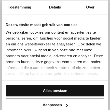
Toestemming
Details
Over
FUNCTIEVEREISTEN
Deze website maakt gebruik van cookies
Daarnaast overtuig je met
We gebruiken cookies om content en advertenties te
jouw kennen & kunnen
personaliseren, om functies voor social media te bieden
en om ons websiteverkeer te analyseren. Ook delen we
informatie over uw gebruik van onze site met onze
partners voor social media, adverteren en analyse. Deze
Geldig rijbewijs CE & code 95
partners kunnen deze gegevens combineren met andere
informatie die u aan ze heeft verstrekt of die ze hebben
verzameld op basis van uw gebruik van hun services.
Je spreekt en begrijpt
Nederlands
omwille van de
interne veiligheid en communicatie
Alles toestaan
Vroeg beginnen is geen probleem voor jou
Aanpassen