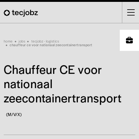
Skip
to
main
content
Breadcrumb
home
jobs
tecjobz - logistics
chauffeur ce voor nationaal zeecontainertransport
Chauffeur CE voor
nationaal
zeecontainertransport
(M/V/X)