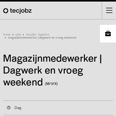
Skip
to
main
content
Breadcrumb
home
jobs
tecjobz - logistics
magazijnmedewerker | dagwerk en vroeg weekend
Magazijnmedewerker |
Dagwerk en vroeg
weekend
(M/V/X)
Dag