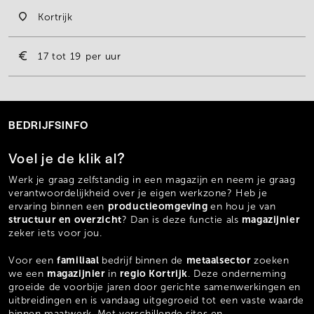
Kortrijk
17
19
per uur
BEDRIJFSINFO
Voel je de klik al?
Werk je graag zelfstandig in een magazijn en neem je graag
verantwoordelijkheid over je eigen werkzone? Heb je
productieomgeving
ervaring binnen een
en hou je van
structuur en overzicht
magazijnier
? Dan is deze functie als
zeker iets voor jou.
familiaal
metaalsector
Voor een
bedrijf binnen de
zoeken
magazijnier
regio Kortrijk
we een
in
. Deze onderneming
groeide de voorbije jaren door gerichte samenwerkingen en
uitbreidingen en is vandaag uitgegroeid tot een vaste waarde
binnen maatwerk. Met verschillende sites en