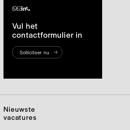
https://www.linkedin.com/in/anouk-kimpe-665574266/
Vul het
contactformulier in
Solliciteer nu
Nieuwste
vacatures