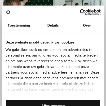
Toestemming
Details
Over
Deze website maakt gebruik van cookies
We gebruiken cookies om content en advertenties te
FUNCTIEVEREISTEN
personaliseren, om functies voor social media te bieden
en om ons websiteverkeer te analyseren. Ook delen we
informatie over uw gebruik van onze site met onze
Daarnaast overtuig je met
partners voor social media, adverteren en analyse. Deze
partners kunnen deze gegevens combineren met andere
jouw kennen & kunnen
informatie die u aan ze heeft verstrekt of die ze hebben
verzameld op basis van uw gebruik van hun services.
Ervaring
binnen een
magazijnomgeving
vormt een
sterke basis.
Alles toestaan