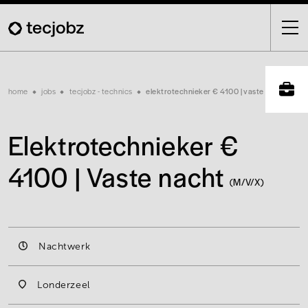
Skip
to
main
content
Breadcrumb
home
jobs
tecjobz - technics
elektrotechnieker € 4100 | vaste nacht
Elektrotechnieker €
4100 | Vaste nacht
(M/V/X)
Nachtwerk
Londerzeel