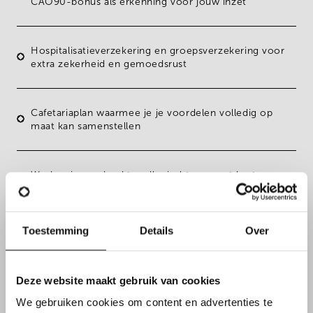
CAO90-bonus
als erkenning voor jouw inzet
Hospitalisatieverzekering
en
groepsverzekering
voor
extra zekerheid en gemoedsrust
Cafetariaplan
waarmee je je voordelen volledig op
maat kan samenstellen
Werken in een
hecht, collegiaal team
met korte
communicatielijnen en volop samenwerking
Toestemming
Details
Over
Continue opleidingen
en
doorgroeimogelijkheden
binnen maintenance en techniek, zodat je jezelf blijft
ontwikkelen en nieuwe uitdagingen kan aangaan
Deze website maakt gebruik van cookies
We gebruiken cookies om content en advertenties te