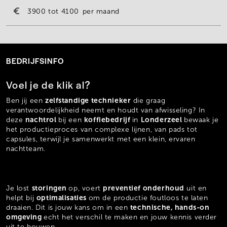
3900
4100
per maand
BEDRIJFSINFO
Voel je de klik al?
zelfstandige technieker
Ben jij een
die graag
verantwoordelijkheid neemt en houdt van afwisseling? In
nachtrol
koffiebedrijf
Londerzeel
deze
bij een
in
bewaak je
het productieproces van complexe lijnen, van pads tot
capsules, terwijl je samenwerkt met een klein, ervaren
nachtteam.
storingen
preventief onderhoud
Je lost
op, voert
uit en
optimalisaties
helpt bij
om de productie foutloos te laten
technische, hands-on
draaien. Dit is jouw kans om in een
omgeving
echt het verschil te maken en jouw kennis verder
uit te bouwen.