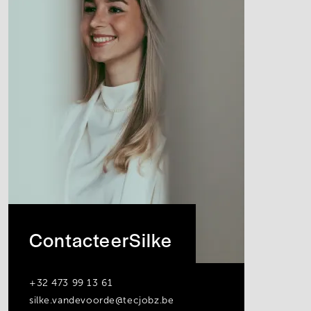
Contacteer
Silke
+32 473 99 13 61
silke.vandevoorde@tecjobz.be