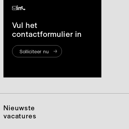
https://www.linkedin.com/in/silke-van-de-voorde-3a6072253/
Vul het
contactformulier in
Solliciteer nu
Nieuwste
vacatures