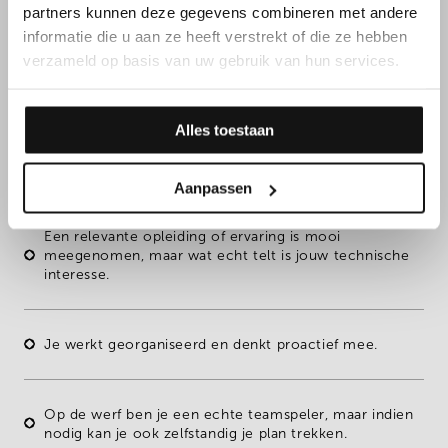
partners kunnen deze gegevens combineren met andere
informatie die u aan ze heeft verstrekt of die ze hebben
FUNCTIEVEREISTEN
verzameld op basis van uw gebruik van hun services.
Daarnaast overtuig je met
Alles toestaan
jouw kennen & kunnen
Aanpassen
Een
relevante opleiding
of ervaring is mooi
meegenomen, maar wat echt telt is jouw technische
interesse.
Je werkt
georganiseerd
en denkt
proactief
mee.
Op de werf ben je een echte
teamspeler
, maar indien
nodig kan je ook
zelfstandig
je plan trekken.