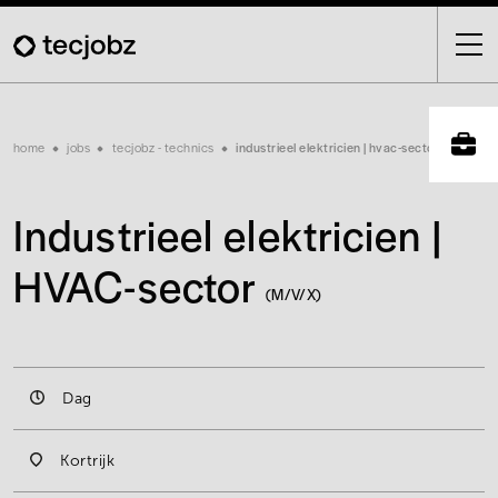
Skip
to
main
content
Breadcrumb
home
jobs
tecjobz - technics
industrieel elektricien | hvac-sector
Industrieel elektricien |
HVAC-sector
(M/V/X)
Dag
Kortrijk