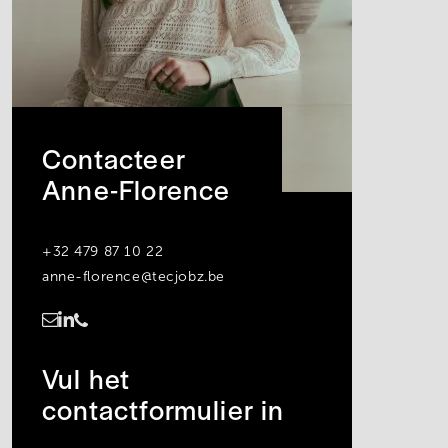
Contacteer
Anne-Florence
+32 479 87 10 22
anne-florence@tecjobz.be
https://www.linkedin.com/in/anne-florence-debever-990258234/
Vul het
contactformulier in