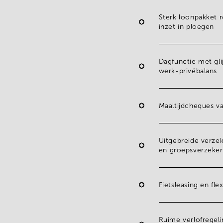
Sterk loonpakket
r
inzet in ploegen
Dagfunctie
met
gl
werk-privébalans
Maaltijdcheques
v
Uitgebreide verzek
en
groepsverzeker
Fietsleasing
en
fle
Ruime verlofregel