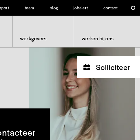
pport
team
blog
jobalert
contact
werkgevers
werken bij ons
Solliciteer
ntacteer