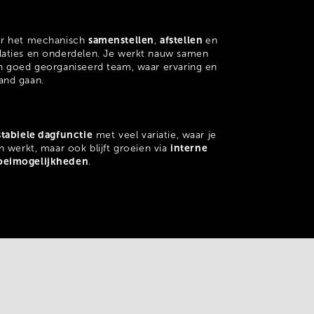
samenstellen
afstellen
or het mechanisch
,
en
llaties en onderdelen. Je werkt nauw samen
n goed georganiseerd team, waar ervaring en
and gaan.
stabiele dagfunctie
met veel variatie, waar je
interne
n werkt, maar ook blijft groeien via
oeimogelijkheden
.