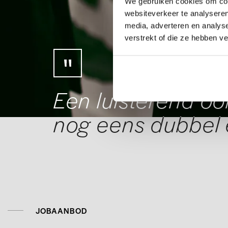
We gebruiken cookies om cont
websiteverkeer te analyseren
media, adverteren en analys
verstrekt of die ze hebben v
Een luisterend o
nog eens dubbel 
JOBAANBOD