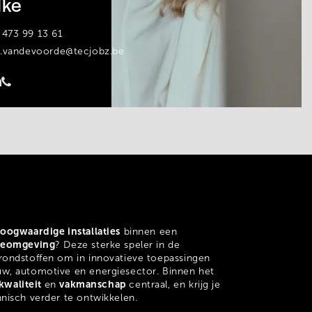
lke
 473 99 13 61
e.vandevoorde@tecjobz.be
/
oogwaardige installaties
binnen een
tieomgeving
? Deze sterke speler in de
rondstoffen om in innovatieve toepassingen
w, automotive en energiesector. Binnen het
kwaliteit
vakmanschap
en
centraal, en krijg je
nisch verder te ontwikkelen.