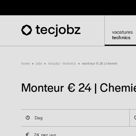
Skip
to
main
content
vacatures
technics
Breadcrumb
home
jobs
tecjobz - technics
monteur € 24 | chemie
Monteur € 24 | Chemi
Dag
24
per uur