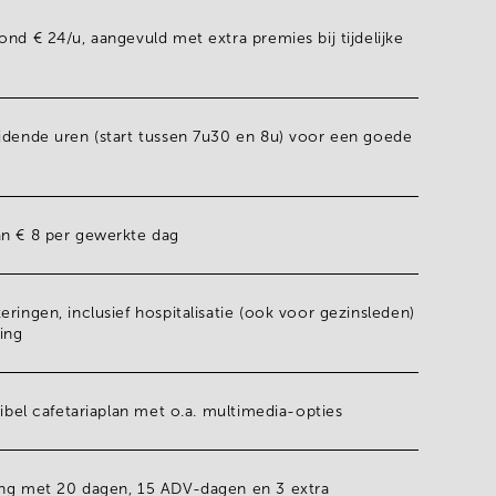
ond
€ 24/u
, aangevuld met
extra premies
bij tijdelijke
ijdende uren
(start tussen 7u30 en 8u) voor een goede
an
€ 8
per gewerkte dag
eringen, inclusief
hospitalisatie
(ook voor gezinsleden)
ing
xibel cafetariaplan
met o.a. multimedia-opties
ing met
20 dagen
,
15 ADV-dagen
en
3 extra