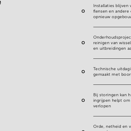
e
Installaties blijve
flensen
en andere
opnieuw opgebou
Onderhoudsproje
reinigen
van
wisse
en
uitbreidingen
a
Technische uitdag
gemaakt met
boor
Bij
storingen
kan h
ingrijpen helpt om 
verlopen
Orde
,
netheid
en
v