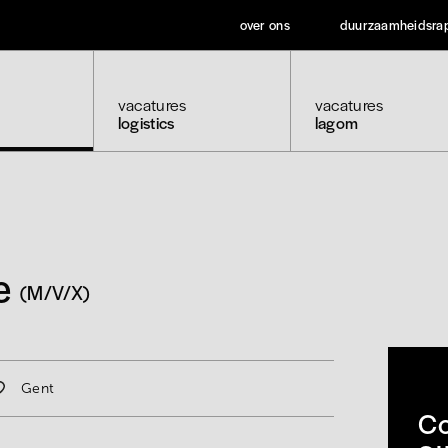
over ons
duurzaamheidsra
vacatures
vacatures
logistics
lagom
e
(M/V/X)
Gent
Co