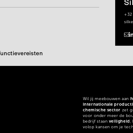
Si
+32
silk
https://www.linkedin.com/in/silke-van-de-voorde-3a6072253
Functievereisten
h
Wil jij meebouwen aan
internationale produc
chemische sector
zet g
voor onder meer de bou
veiligheid
bedrijf staan
,
volop kansen om je tech