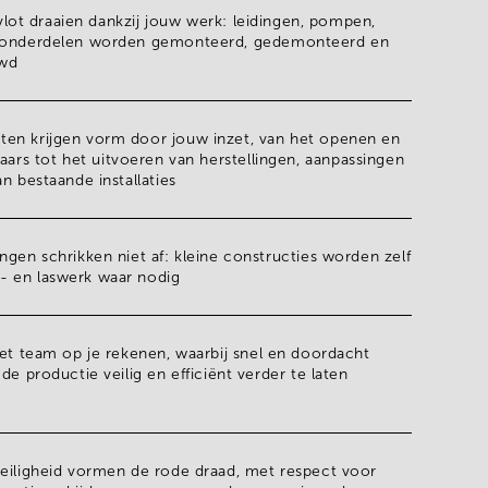
n vlot draaien dankzij jouw werk:
leidingen
,
pompen
,
 onderdelen worden
gemonteerd
,
gedemonteerd
en
wd
cten
krijgen vorm door jouw inzet, van het
openen
en
laars
tot het uitvoeren van
herstellingen
,
aanpassingen
an bestaande installaties
ingen
schrikken niet af: kleine constructies worden zelf
- en laswerk
waar nodig
et team op je rekenen, waarbij snel en doordacht
de productie veilig en efficiënt verder te laten
eiligheid
vormen de rode draad, met respect voor