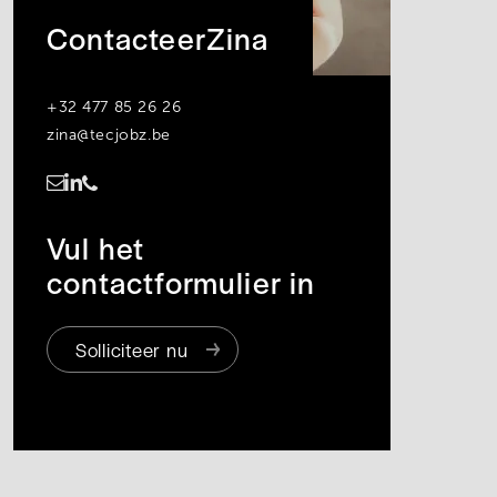
Contacteer
Zina
+32 477 85 26 26
zina@tecjobz.be
https://www.linkedin.com/in/zina-swijngedouw-42a303234/
Vul het
contactformulier in
Solliciteer nu