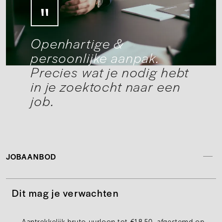
Openhartige &
persoonlijke aanpak.
Precies wat je nodig hebt
in je zoektocht naar een
job.
JOBAANBOD
Dit mag je verwachten
Aantrekkelijk bruto uurloon tot
€18,50
, afgestemd op