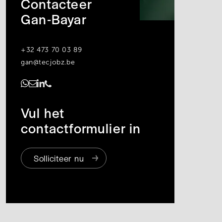
Contacteer
Gan-Bayar
+32 473 70 03 89
gan@tecjobz.be
https://www.linkedin.com/in/gan-bayar-undral-74a02b229/
Vul het
contactformulier in
Solliciteer nu