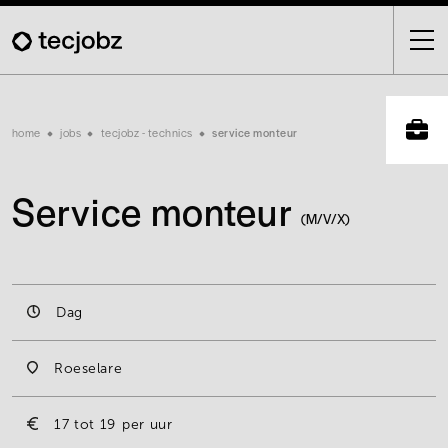
Skip
to
main
content
Breadcrumb
home
jobs
tecjobz - technics
service monteur
Service monteur
(M/V/X)
Dag
Roeselare
17
19
per uur