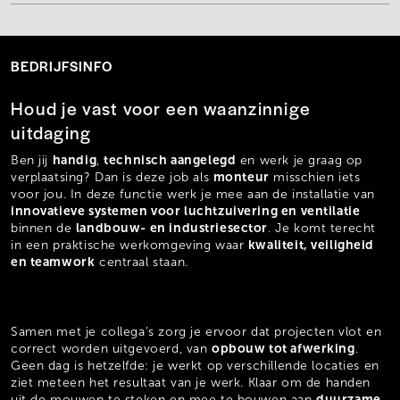
BEDRIJFSINFO
Houd je vast voor een waanzinnige
uitdaging
handig
technisch aangelegd
Ben jij
,
en werk je graag op
monteur
verplaatsing? Dan is deze job als
misschien iets
voor jou. In deze functie werk je mee aan de installatie van
innovatieve systemen voor luchtzuivering en ventilatie
landbouw- en industriesector
binnen de
. Je komt terecht
kwaliteit, veiligheid
in een praktische werkomgeving waar
en teamwork
centraal staan.
Samen met je collega’s zorg je ervoor dat projecten vlot en
opbouw tot afwerking
correct worden uitgevoerd, van
.
Geen dag is hetzelfde: je werkt op verschillende locaties en
ziet meteen het resultaat van je werk. Klaar om de handen
duurzame
uit de mouwen te steken en mee te bouwen aan