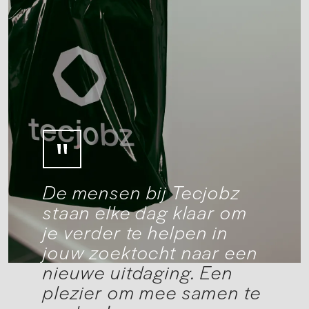
De mensen bij Tecjobz
staan elke dag klaar om
je verder te helpen in
jouw zoektocht naar een
nieuwe uitdaging. Een
plezier om mee samen te