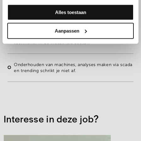
Je hebt een
technische achtergrond
door diploma of
gelijkwaardig door ervaring en een brede interesse in
Alles toestaan
elektromechanica
.
Aanpassen
Je hebt bij voorkeur een aantal jaren ervaring als
technieker in de industriële sector.
Onderhouden van machines, analyses maken via scada
en trending schrikt je niet af.
Interesse in deze job?