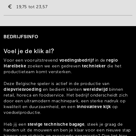
19,75
23,57
BEDRIJFSINFO
Voel je de klik al?
voedingsbedrijf
regio
Voor een vooruitstrevend
in de
Harelbeke
technieker
zoeken we een gedreven
die het
productieteam komt versterken.
Deze Belgische speler is actief in de productie van
diepvriesvoeding
wereldwijd
en bedient klanten
binnen
retail, horeca en foodservice. Het bedrijf onderscheidt zich
door een ultramodern machinepark, een sterke nadruk op
innovatieve kijk
kwaliteit en duurzaamheid, en een
op
voedselproductie.
stevige technische bagage
Heb jij een
, steek je graag de
handen uit de mouwen en ben je klaar voor een nieuwe stap
binnen een stabiele en groeiende organisatie? Dan ligt hier