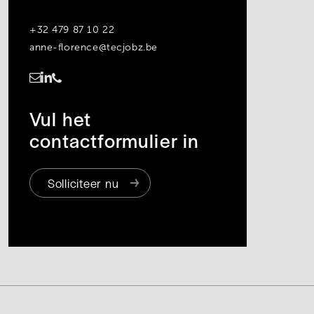
+32 479 87 10 22
anne-florence@tecjobz.be
https://www.linkedin.com/in/anne-florence-debever-990258234/
Vul het
contactformulier in
Solliciteer nu