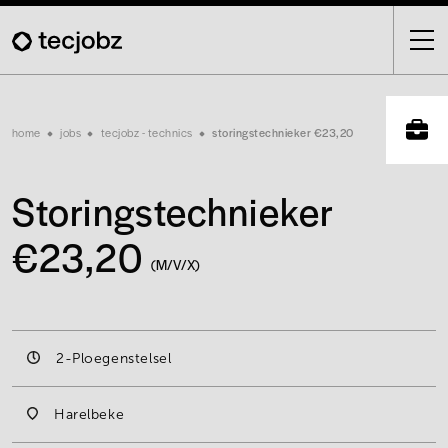
Skip
to
main
content
Breadcrumb
home
jobs
tecjobz - technics
storingstechnieker €23,20
Storingstechnieker
€23,20
(M/V/X)
2-Ploegenstelsel
Harelbeke