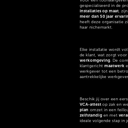
Voor een toonaangevend
gespecialiseerd in de pr
installaties op maat
, zi
meer dan 50 jaar ervar
heeft deze organisatie z
haar nichemarkt.
Elke installatie wordt v
de klant, wat zorgt voo
werkomgeving
. De com
maatwerk
klantgericht
e
werkgever tot een betro
aantrekkelijke werkgeve
Beschik jij over een eer
VCA-attest
op zak en we
plan
omzet in een feillo
zelfstandig
vera
en met
ideale volgende stap in 