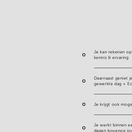
Je kan rekenen o
kennis & ervaring
Daarnaast geniet j
gewerkte dag + E
Je krijgt ook mog
Je werkt binnen e
dagen
bovenop jou