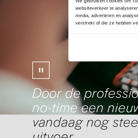
We gebruiken cookies om cont
websiteverkeer te analyseren
media, adverteren en analys
verstrekt of die ze hebben v
Door de professio
no-time een nieuw
vandaag nog stee
uitvoer.