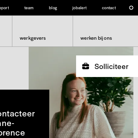
pport
team
blog
jobalert
contact
werkgevers
werken bij ons
Solliciteer
ntacteer
nne-
orence