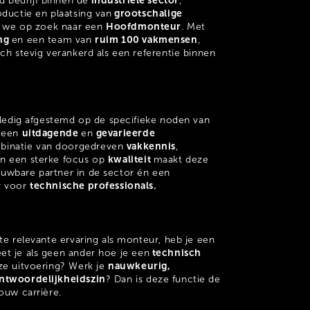
industriële sector
 bedrijf binnen de
,
grootschalige
oductie en plaatsing van
Hoofdmonteur
jn we op zoek naar een
. Met
ing
ruim 100 vakmensen
en een team van
,
ich stevig verankerd als een referentie binnen
olledig afgestemd op de specifieke noden van
uitdagende
gevarieerde
r een
en
vakkennis
binatie van doorgedreven
,
kwaliteit
n een sterke focus op
maakt deze
uwbare partner in de sector én een
technische professionals.
r voor
ste relevante ervaring als monteur, heb je een
technisch
et je als geen ander hoe je een
nauwkeurig,
ze uitvoering? Werk je
ntwoordelijkheidszin
? Dan is deze functie de
jouw carrière.