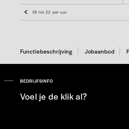
18
22
per uur
Functiebeschrijving
Jobaanbod
BEDRIJFSINFO
Voel je de klik al?