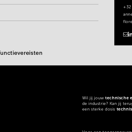
+32
ann
flo
https://www.linkedin.com/in/anne-florence-debever-99
Functievereisten
technische e
Wil jij jouw
de industrie? Kan jij te
technis
een sterke dosis