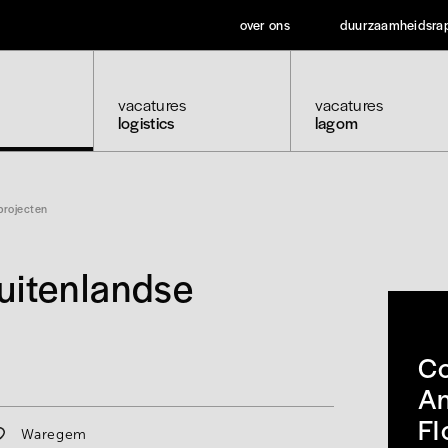
over ons
duurzaamheidsra
vacatures
vacatures
logistics
lagom
projecten
uitenlandse
Co
A
Fl
Waregem