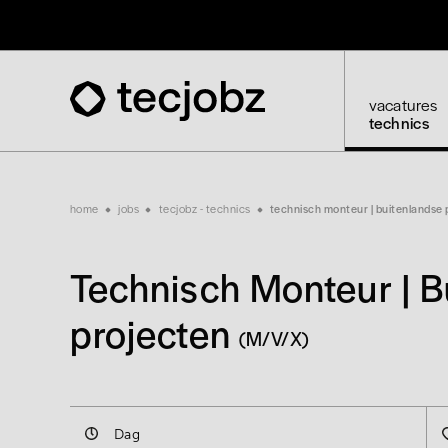
Skip
to
main
content
vacatures
technics
Breadcrumb
home
jobs
tecjobz - technics
technisch monteur | buitenlandse 
Technisch Monteur | B
projecten
(M/V/X)
Dag