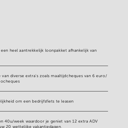
p een
heel aantrekkelijk loonpakket
afhankelijk van
e van diverse extra's zoals
maaltijdcheques van 6 euro/
cocheques
elijkheid om een
bedrijfsfiets
te leasen
en 40u/week waardoor je geniet van
12 extra ADV
w 20 wettelijke vakantiedagen,