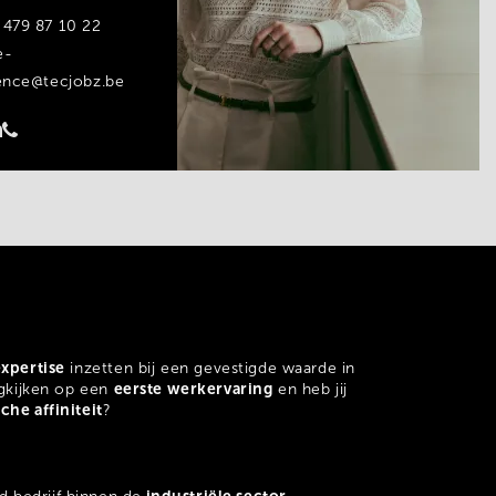
 479 87 10 22
e-
rence@tecjobz.be
0258234/
xpertise
inzetten bij een gevestigde waarde in
eerste werkervaring
rugkijken op een
en heb jij
che affiniteit
?