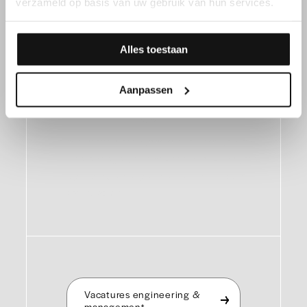
verzameld op basis van uw gebruik van hun services.
Alles toestaan
Ingenieur of
manager?
Aanpassen
We presenteren jobs die je uitdagen en
boeien tegelijk, jobs waarin jouw hogere
opleiding en expertise helemaal tot hun
recht komen.
Vacatures engineering &
management