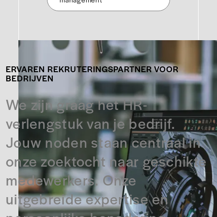
ERVAREN REKRUTERINGSPARTNER VOOR
BEDRIJVEN
We zijn graag het HR-
verlengstuk van je bedrijf.
Jouw noden staan centraal in
onze zoektocht naar geschikte
medewerkers. Onze
uitgebreide expertise en