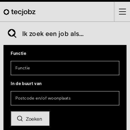
Skip
to
main
content
Ik zoek een job als…
Functie
In de buurt van
Zoeken