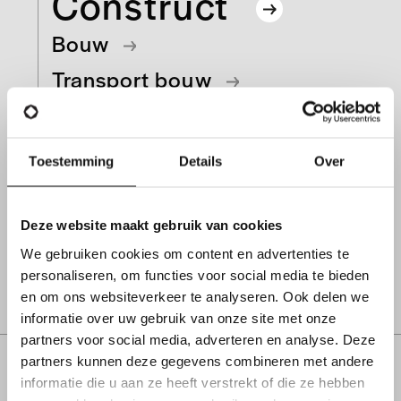
Construct
Bouw
Transport bouw
Engineering
Toestemming
Details
Over
Bent u op zoek naar:
Technieker HVAC
Chauffeur CE
Monteur
Elektricien
Magazijnier
Deze website maakt gebruik van cookies
We gebruiken cookies om content en advertenties te
personaliseren, om functies voor social media te bieden
Alle construct vacatures
en om ons websiteverkeer te analyseren. Ook delen we
informatie over uw gebruik van onze site met onze
partners voor social media, adverteren en analyse. Deze
partners kunnen deze gegevens combineren met andere
informatie die u aan ze heeft verstrekt of die ze hebben