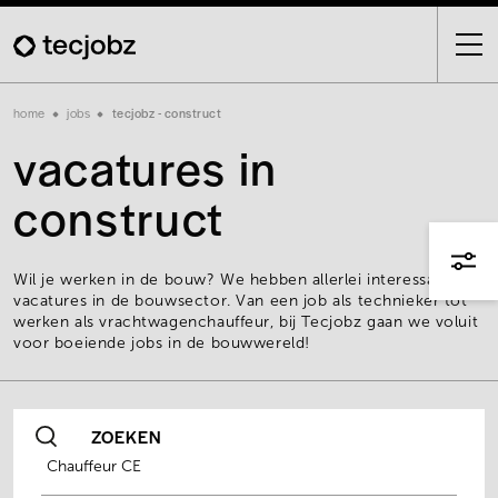
Skip
to
main
content
Breadcrumb
home
jobs
tecjobz - construct
vacatures in
construct
Wil je werken in de bouw? We hebben allerlei interessante
vacatures in de bouwsector. Van een job als technieker tot
werken als vrachtwagenchauffeur, bij Tecjobz gaan we voluit
voor boeiende jobs in de bouwwereld!
ZOEKEN