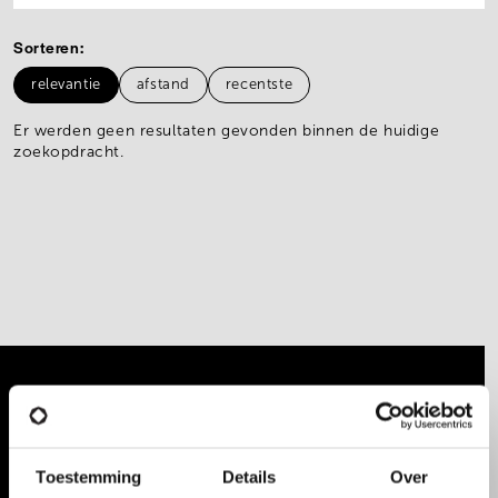
Sorteren
relevantie
afstand
recentste
Er werden geen resultaten gevonden binnen de huidige
zoekopdracht.
Niet gevonden wat je zocht? Ontdek onze
vacatures in
logistiek
en
techniek
of stel een
jobalert in om op de hoogte te blijven van
Toestemming
Details
Over